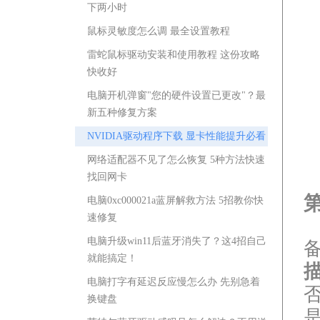
下两小时
鼠标灵敏度怎么调 最全设置教程
雷蛇鼠标驱动安装和使用教程 这份攻略
快收好
电脑开机弹窗"您的硬件设置已更改"？最
新五种修复方案
NVIDIA驱动程序下载 显卡性能提升必看
网络适配器不见了怎么恢复 5种方法快速
找回网卡
电脑0xc000021a蓝屏解救方法 5招教你快
速修复
电脑升级win11后蓝牙消失了？这4招自己
就能搞定！
电脑打字有延迟反应慢怎么办 先别急着
换键盘