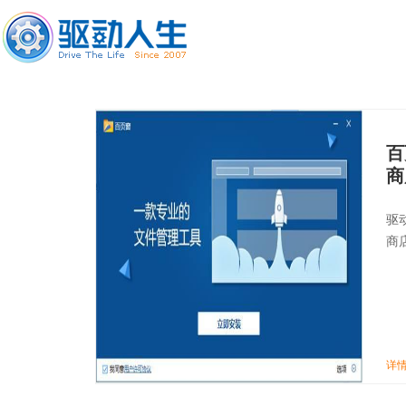
百
商
驱
商
详情