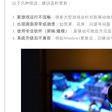
以下几种情况，建议及时更新：
1.
新游戏运行不流畅
：很多大型游戏会针对新驱动做
2.
出现画面异常或崩溃
：如黑屏、花屏、闪退等问题
3.
使用专业软件（剪辑/建模）
：新驱动可能提升渲染
4.
系统升级后不兼容
：例如Windows更新后，旧驱